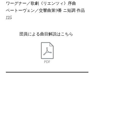
ワーグナー／歌劇《リエンツィ》序曲
ベートーヴェン／交響曲第9番 ニ短調 作品
125
団員による曲目解説はこちら