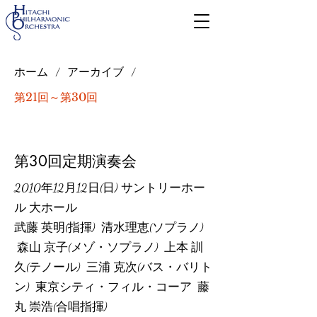
ホーム
アーカイブ
/
/
第21回～第30回
第30回定期演奏会
2010年12月12日(日) サントリーホー
ル 大ホール
武藤 英明(指揮) 清水理恵(ソプラノ)
森山 京子(メゾ・ソプラノ) 上本 訓
久(テノール) 三浦 克次(バス・バリト
ン) 東京シティ・フィル・コーア 藤
丸 崇浩(合唱指揮)