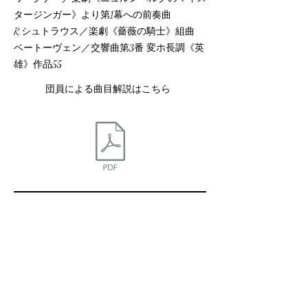
タージンガー》より第1幕への前奏曲
R.シュトラウス／楽劇《薔薇の騎士》組曲
ベートーヴェン／交響曲第3番 変ホ長調《英
雄》作品55
団員による曲目解説はこちら