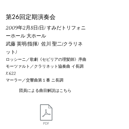
第26回定期演奏会
2009年2月8日(日) すみだトリフォニ
ーホール 大ホール
武藤 英明(指揮) 佐川 聖二(クラリネ
ット)
ロッシーニ／歌劇《セビリアの理髪師》序曲
モーツァルト／クラリネット協奏曲 イ長調
K.622
マーラー／交響曲第１番 ニ長調
団員による曲目解説はこちら