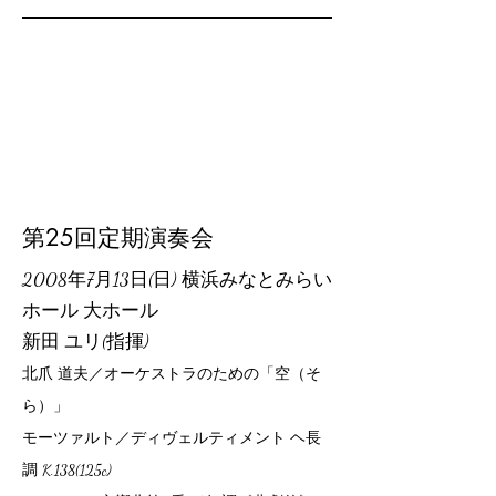
第25回定期演奏会
2008年7月13日(日) 横浜みなとみらい
ホール 大ホール
新田 ユリ(指揮)
北爪 道夫／オーケストラのための「空（そ
ら）」
モーツァルト／ディヴェルティメント ヘ長
調 K.138(125c)