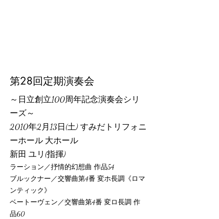
第28回定期演奏会
～日立創立100周年記念演奏会シリ
ーズ～
2010年2月13日(土) すみだトリフォニ
ーホール 大ホール
新田 ユリ(指揮)
ラーション／抒情的幻想曲 作品54
ブルックナー／交響曲第4番 変ホ長調《ロマ
ンティック》
ベートーヴェン／交響曲第4番 変ロ長調 作
品60