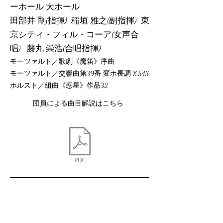
ーホール 大ホール
田部井 剛(指揮) 稲垣 雅之(副指揮) 東
京シティ・フィル・コーア(女声合
唱) 藤丸 崇浩(合唱指揮)
モーツァルト／歌劇《魔笛》序曲
モーツァルト／交響曲第39番 変ホ長調 K.543
ホルスト／組曲《惑星》作品32
団員による曲目解説はこちら