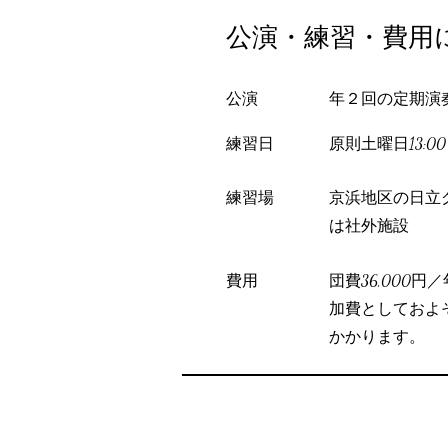
公演・練習・費用
公演
​年２回の定期演
​練習日
原則土曜日13:0
​練習場
京浜地区の日立
は社外施設
​費用
団費36,000円
加費としておよそ
かかります。