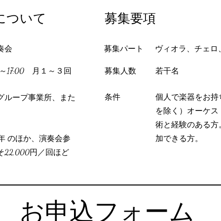
について
​募集要項
奏会
​募集パート
​ヴィオラ、チェ
0～17:00 月１～３回
​募集人数
若干名
​条件
個人で楽器をお持
グループ事業所、また
を除く）オーケス
術と経験のある方
／年 のほか、演奏会参
加できる方。
22,000円／回ほど
お申込フォーム